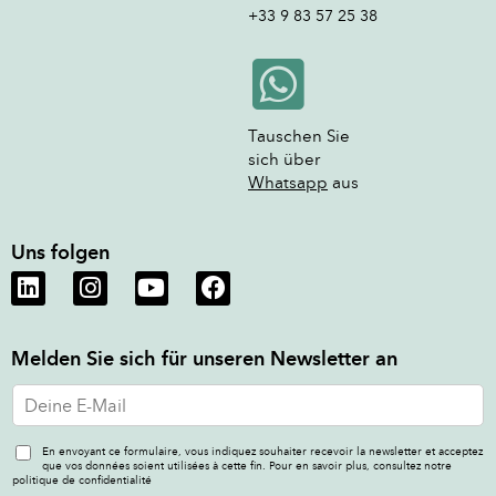
+33 9 83 57 25 38
Tauschen Sie
sich über
Whatsapp
aus
Uns folgen
Melden Sie sich für unseren Newsletter an
E
m
a
En envoyant ce formulaire, vous indiquez souhaiter recevoir la newsletter et acceptez
i
que vos données soient utilisées à cette fin. Pour en savoir plus, consultez notre
l
politique de confidentialité