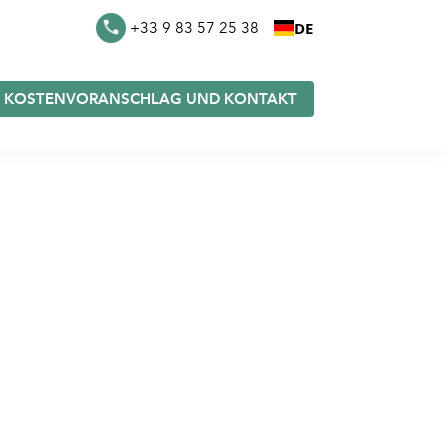
DE
+33 9 83 57 25 38
KOSTENVORANSCHLAG UND KONTAKT
eutel
Furoshiki auf Lager
e