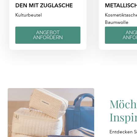
DEN MIT ZUGLASCHE
METALLISC
Kulturbeutel
Kosmetiktasche
Baumwolle
ANGEBOT
ANG
ANFORDERN
ANFO
Möch
Inspi
Entdecken Si