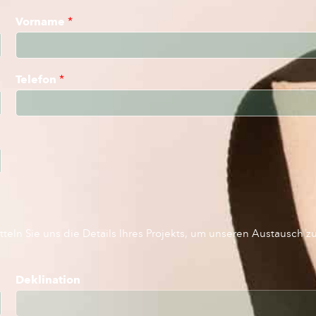
Vorname
*
Telefon
*
teln Sie uns die Details Ihres Projekts, um unseren Austausch z
Deklination