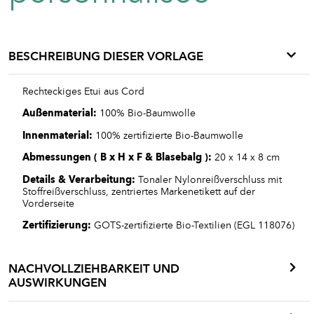
BESCHREIBUNG DIESER VORLAGE
Rechteckiges Etui aus Cord
Außenmaterial:
100% Bio-Baumwolle
Innenmaterial:
100% zertifizierte Bio-Baumwolle
Abmessungen ( B x H x F & Blasebalg ):
20 x 14 x 8 cm
Details
& Verarbeitung:
Tonaler Nylonreißverschluss mit
Stoffreißverschluss, zentriertes Markenetikett auf der
Vorderseite
Zertifizierung:
GOTS-zertifizierte Bio-Textilien (EGL 118076)
NACHVOLLZIEHBARKEIT UND
AUSWIRKUNGEN