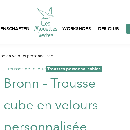
ENSCHAFTEN
WORKSHOPS
DER CLUB
Express-Anpassung
ube en velours personnalisée
Taschen, Netze und B
Prêt-à-porter
auf Lager
,
Trousses de toilette
,
Trousses personnalisables
Individuell gestaltbar
Bronn – Trousse
Berufskleidung
Kleidung auf Lager
Textilverpackungen
cube en velours
personnalisée