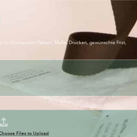
er zu druckenden Farben, Maße, Druckart, gewünschte Frist,
Choose Files to Upload