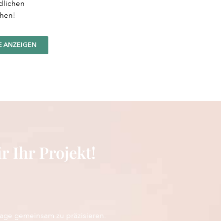
dlichen
hen!
E ANZEIGEN
r Ihr Projekt!
rage gemeinsam zu präzisieren.