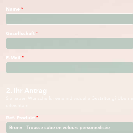
Name
*
Gesellschaft
*
E-Mail
*
2. Ihr Antrag
Sie haben Wünsche für eine individuelle Gestaltung? Übermit
erleichtern.
Ref. Produkt
*