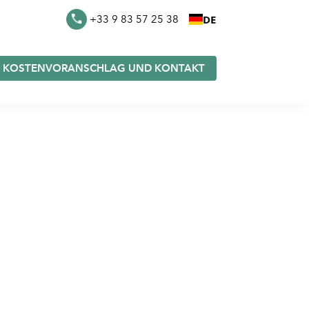
DE
+33 9 83 57 25 38
KOSTENVORANSCHLAG UND KONTAKT
eutel
Furoshiki auf Lager
e