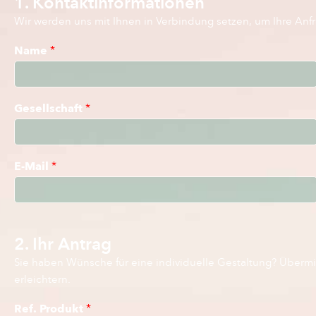
1. Kontaktinformationen
Wir werden uns mit Ihnen in Verbindung setzen, um Ihre Anf
Name
*
Gesellschaft
*
E-Mail
*
2. Ihr Antrag
Sie haben Wünsche für eine individuelle Gestaltung? Übermit
erleichtern.
Ref. Produkt
*