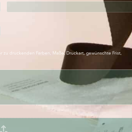
er zu druckenden Farben, Maße, Druckart, gewünschte Frist,