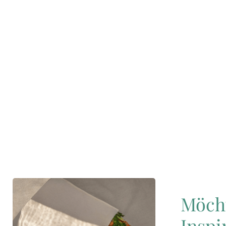
Möch
Inspi