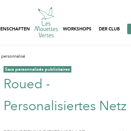
ENSCHAFTEN
WORKSHOPS
DER CLUB
Express-Anpassung
t personnalisé
Taschen, Netze und B
Prêt-à-porter
auf Lager
,
Sacs personnalisés publicitaires
Individuell gestaltbar
Roued -
Berufskleidung
Kleidung auf Lager
Textilverpackungen
Personalisiertes Netz