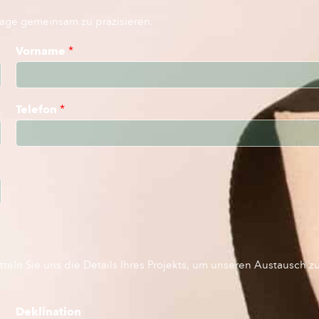
rage gemeinsam zu präzisieren.
Vorname
*
Telefon
*
teln Sie uns die Details Ihres Projekts, um unseren Austausch z
Deklination