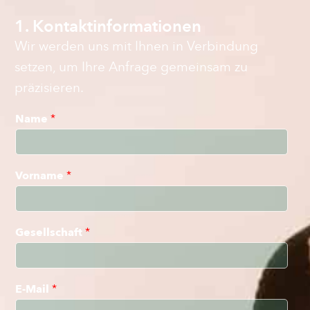
1. Kontaktinformationen
Wir werden uns mit Ihnen in Verbindung
setzen, um Ihre Anfrage gemeinsam zu
präzisieren.
Name
*
Vorname
*
Gesellschaft
*
E-Mail
*