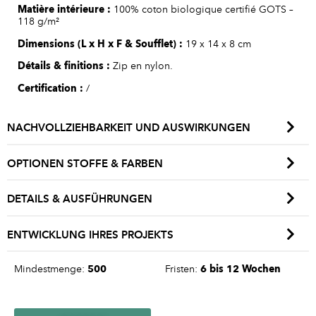
Matière int
érieure
:
100% coton biologique certifié GOTS –
118 g/m²
Dimensions
(L x H x F & Soufflet)
:
19 x 14 x 8 cm
Détails
&
finitions
:
Zip en nylon.
Certification :
/
NACHVOLLZIEHBARKEIT UND AUSWIRKUNGEN
OPTIONEN STOFFE & FARBEN
DETAILS & AUSFÜHRUNGEN
ENTWICKLUNG IHRES PROJEKTS
Mindestmenge:
500
Fristen:
6 bis 12 Wochen