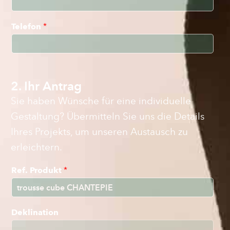
Telefon
*
2. Ihr Antrag
Sie haben Wünsche für eine individuelle
Gestaltung? Übermitteln Sie uns die Details
Ihres Projekts, um unseren Austausch zu
erleichtern.
Ref. Produkt
*
Deklination