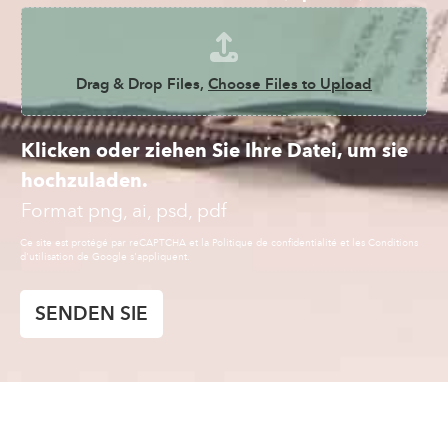
b
u
n
g
Drag & Drop Files,
Choose Files to Upload
W
u
n
Klicken oder ziehen Sie Ihre Datei, um sie
s
c
hochzuladen.
h
Format png, ai, psd, pdf
SENDEN SIE