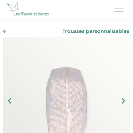
,
Trousses de toilette
,
Trousses personnalisables