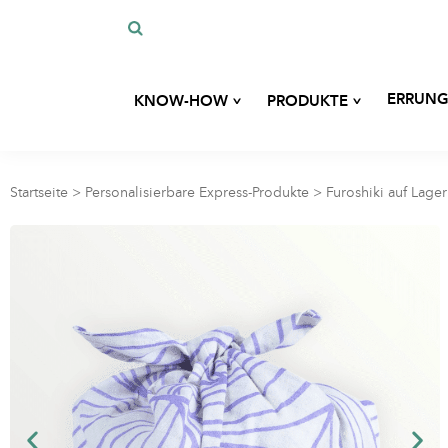
^
^
ERRUNG
KNOW-HOW
PRODUKTE
Unsere Geschichte
Maßgeschneiderte Entwicklung
Unser Fachwissen
Startseite
>
Personalisierbare Express-Produkte
>
Furoshiki auf Lager
Taschen
Unsere Verpflichtungen
Unsere umweltfreundlichen Materialien
Etuis
Blog
Zubehör für Hygiene und
Schönheit