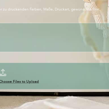
er zu druckenden Farben, Maße, Druckart, gewünschte Frist,
Choose Files to Upload