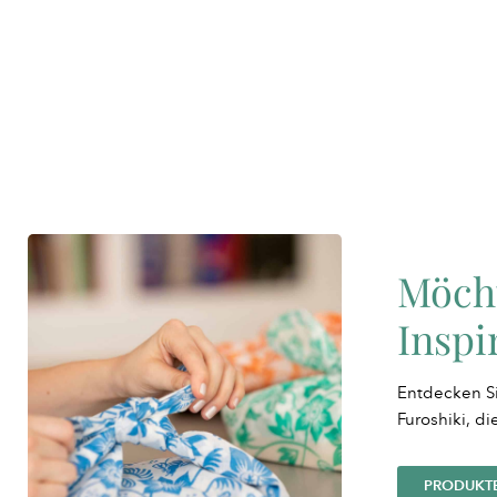
Möch
Inspi
Entdecken Si
Furoshiki, di
PRODUKT