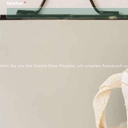
Telefon
*
teln Sie uns die Details Ihres Projekts, um unseren Austausch z