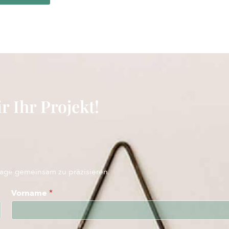
r Ihr Projekt!
rage gemeinsam zu präzisieren.
Vorname
*