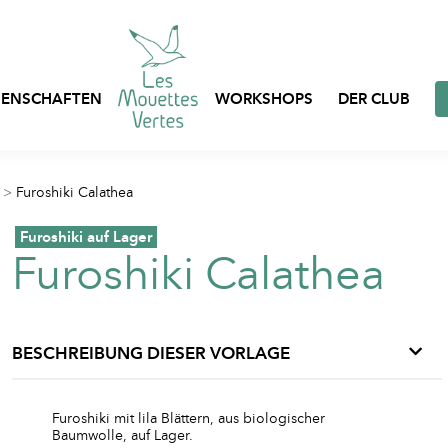
ENSCHAFTEN
WORKSHOPS
DER CLUB
Express-Anpassung
>
Furoshiki Calathea
Taschen, Netze und B
Prêt-à-porter
auf Lager
Furoshiki auf Lager
Furoshiki Calathea
Individuell gestaltbar
Berufskleidung
Kleidung auf Lager
Textilverpackungen
BESCHREIBUNG DIESER VORLAGE
Furoshiki mit lila Blättern, aus biologischer
Baumwolle, auf Lager.