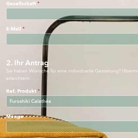
Gesellschaft
*
E-Mail
*
2. Ihr Antrag
Sie haben Wünsche für eine individuelle Gestaltung? Übermit
erleichtern.
Ref. Produkt
*
Menge