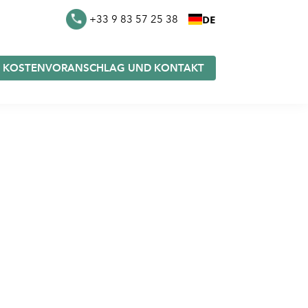
DE
+33 9 83 57 25 38
KOSTENVORANSCHLAG UND KONTAKT
eutel
Furoshiki auf Lager
e