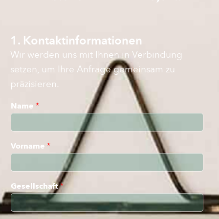
1. Kontaktinformationen
Wir werden uns mit Ihnen in Verbindung
setzen, um Ihre Anfrage gemeinsam zu
präzisieren.
Name
*
Vorname
*
Gesellschaft
*