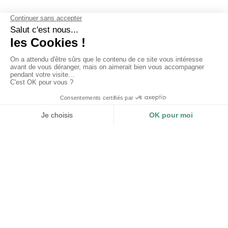
UNSERE GARANTIEN
Warum sollten Sie sich für Les
Mouettes Vertes entscheiden?
ZERTIFIZIERUNGEN
NACHVOLLZIEHBARKEIT
UND AUSWIRKUNGEN
Impact Company - B Corp
Bio-Textilien - GOTS
Nachvollziehbarkeit und
Recycelte Textilien - GRS
Messung der Auswirkungen
jedes Produkts. Einhaltung Ihrer
Umweltanzeige.