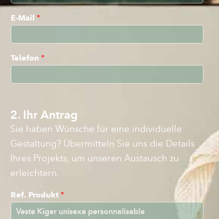
E-Mail
*
Telefon
*
2. Ihr Antrag
Sie haben Wünsche für eine individuelle
Gestaltung? Übermitteln Sie uns die Details
Ihres Projekts, um unseren Austausch zu
erleichtern.
Ref. Produkt
*