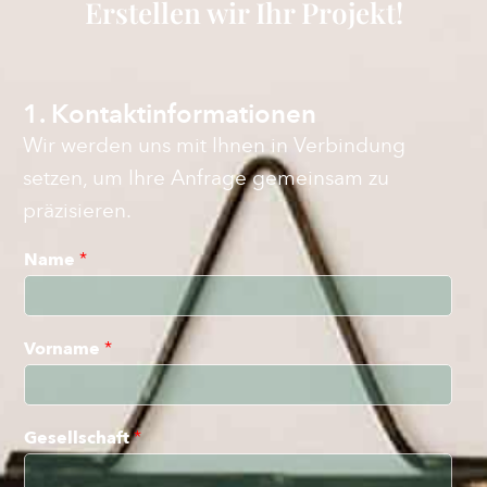
Erstellen wir Ihr Projekt!
1. Kontaktinformationen
Wir werden uns mit Ihnen in Verbindung
setzen, um Ihre Anfrage gemeinsam zu
präzisieren.
Name
*
Vorname
*
Gesellschaft
*