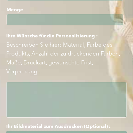
Menge
Ihre Wünsche für die Personalisierung :
Beschreiben Sie hier: Material, Farbe des
Produkts, Anzahl der zu druckenden Farben,
Maße, Druckart, gewünschte Frist,
Verpackung...
B
e
s
c
h
r
e
i
Ihr Bildmaterial zum Ausdrucken (Optional) :
b