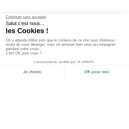
UNSERE GARANTIEN
Warum sollten Sie sich für Les
Mouettes Vertes entscheiden?
ZERTIFIZIERUNGEN
NACHVOLLZIEHBARKEIT
UND AUSWIRKUNGEN
Impact Company - B Corp
Bio-Textilien - GOTS
Nachvollziehbarkeit und
Recycelte Textilien - GRS
Messung der Auswirkungen