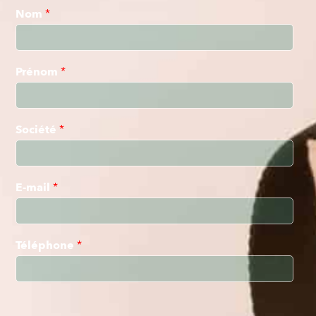
Nom
*
Prénom
*
Société
*
E-mail
*
Téléphone
*