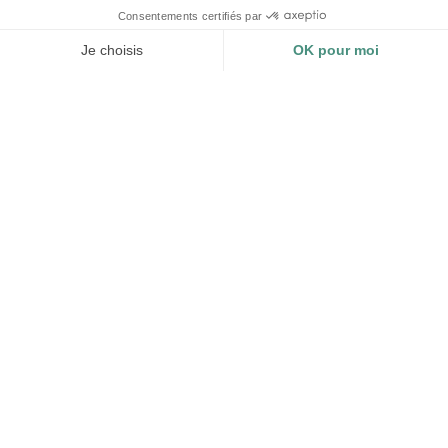
CERTIFICATIONS
TRAÇABILITÉ ET IMPACT
Entreprise à impact – B Corp
Traçabilité et mesure d’impact de
Textile biologique – GOTS
chaque produit. Mise en
Textile recyclé – GRS
conformité de votre affichage
environnemental.
LOGISTIQUE
PILOTAGE DE A À Z
Une équipe dédiée et un
Un chef de projet dédié et un
réseau de partenaires
accompagnement clé en main