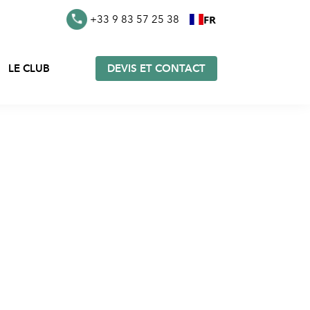
FR
+33 9 83 57 25 38
LE CLUB
DEVIS ET CONTACT
s en
Furoshiki en stock