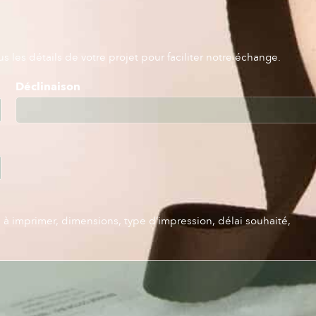
 les détails de votre projet pour faciliter notre échange.
Déclinaison
s à imprimer, dimensions, type d’impression, délai souhaité,