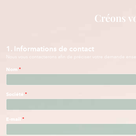
Créons vo
1. Informations de contact
Nous vous contacterons afin de préciser votre demande ens
Nom
*
Société
*
E-mail
*