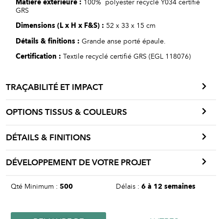
Matière
extérieure
:
100% polyester recyclé Y034 certifié
GRS
Dimensions
(L x H x F&S)
:
52 x 33 x 15 cm
Détails
&
finitions
:
Grande anse porté épaule.
Certification :
Textile recyclé certifié GRS (EGL 118076)
TRAÇABILITÉ ET IMPACT
OPTIONS TISSUS & COULEURS
DÉTAILS & FINITIONS
DÉVELOPPEMENT DE VOTRE PROJET
Qté Minimum :
500
Délais :
6 à 12 semaines