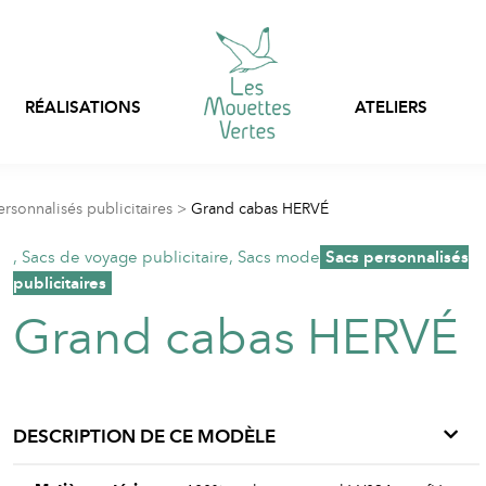
RÉALISATIONS
ATELIERS
Personnalisation express
rsonnalisés publicitaires
>
Grand cabas HERVÉ
Sacs, filets et pochon
Prêt-à-porter
stock
,
Sacs de voyage publicitaire
,
Sacs mode
,
Sacs personnalisés
publicitaires
Vêtements en stock
Vêtements professionnels
personnalisables
Grand cabas HERVÉ
Emballages textiles
DESCRIPTION DE CE MODÈLE