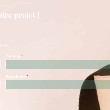
tre projet !
emble.
Prénom
*
Téléphone
*