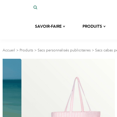
^
^
SAVOIR-FAIRE
PRODUITS
Notre histoire
Développement sur-mesure
Notre expertise
Accueil
>
Produits
>
Sacs personnalisés publicitaires
>
Sacs cabas pe
Sacs
Nos engagements
Nos matières éco-responsables
Trousses
Blog
Accessoires hygiène et
beauté