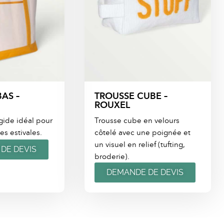
AS –
TROUSSE CUBE –
ROUXEL
gide idéal pour
Trousse cube en velours
es estivales.
côtelé avec une poignée et
un visuel en relief (tufting,
DE DEVIS
broderie).
DEMANDE DE DEVIS