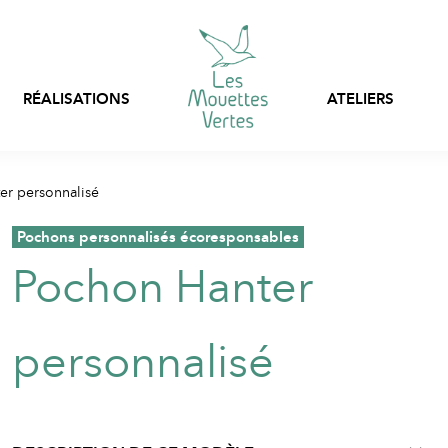
RÉALISATIONS
ATELIERS
Personnalisation express
er personnalisé
Sacs, filets et pochon
Prêt-à-porter
stock
,
Pochons personnalisés écoresponsables
Vêtements en stock
Pochon Hanter
Vêtements professionnels
personnalisables
Emballages textiles
personnalisé