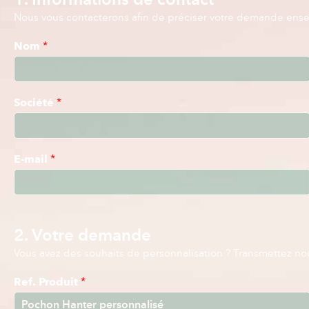
Nous vous contacterons afin de préciser votre demande ens
Nom
*
Société
*
E-mail
*
2. Votre demande
Vous avez des souhaits de personnalisation ? Transmettez nous
Ref. Produit
*