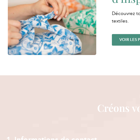
Découvrez t
textiles.
VOIR LES 
Créons vo
1. Informations de contact