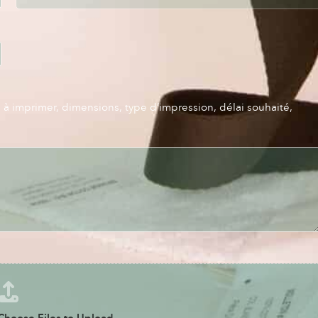
s à imprimer, dimensions, type d’impression, délai souhaité,
Choose Files to Upload