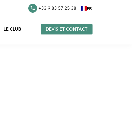
FR
+33 9 83 57 25 38
LE CLUB
DEVIS ET CONTACT
s en
Furoshiki en stock