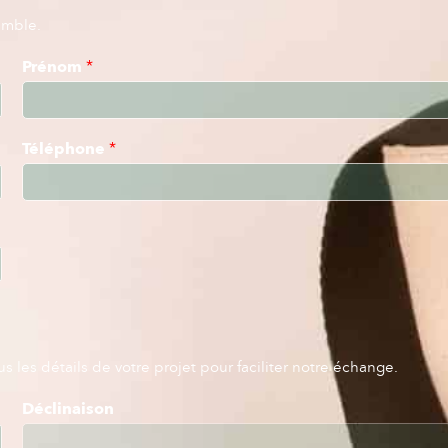
emble.
Prénom
*
Téléphone
*
 les détails de votre projet pour faciliter notre échange.
Déclinaison