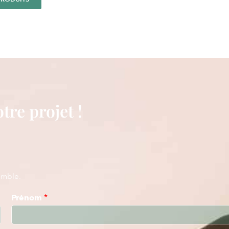
tre projet !
emble.
Prénom
*