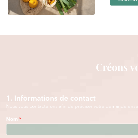
Créons vo
1. Informations de contact
Nous vous contacterons afin de préciser votre demande ens
Nom
*