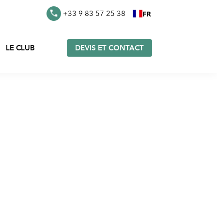
FR
+33 9 83 57 25 38
LE CLUB
DEVIS ET CONTACT
s en
Furoshiki en stock