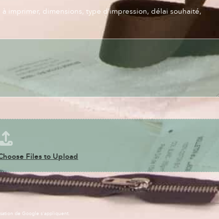
s à imprimer, dimensions, type d’impression, délai souhaité,
Choose Files to Upload