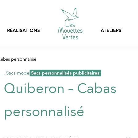
RÉALISATIONS
ATELIERS
Personnalisation express
abas personnalisé
Sacs, filets et pochon
Prêt-à-porter
stock
,
Sacs mode
,
Sacs personnalisés publicitaires
Vêtements en stock
Quiberon – Cabas
Vêtements professionnels
personnalisables
Emballages textiles
personnalisé