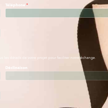
Téléphone
*
 les détails de votre projet pour faciliter notre échange.
Déclinaison