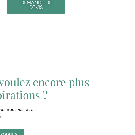
DEMANDE DE
DEVIS
voulez encore plus
pirations ?
us nos sacs éco-
 !
PRODUITS