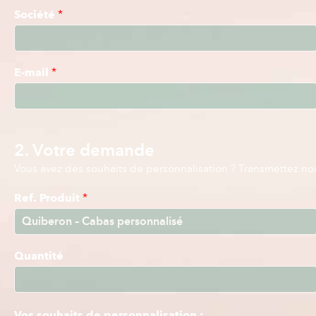
Société
*
E-mail
*
2. Votre demande
Vous avez des souhaits de personnalisation ? Transmettez nous
Ref. Produit
*
Quantité
Vos souhaits de personnalisation :