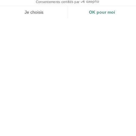
LIRE »
28 mars 2023
LES MOUETTES VERTES SONT CERTIFIÉES B CORP™ !