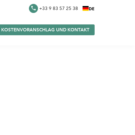
DE
+33 9 83 57 25 38
KOSTENVORANSCHLAG UND KONTAKT
eutel
Furoshiki auf Lager
e