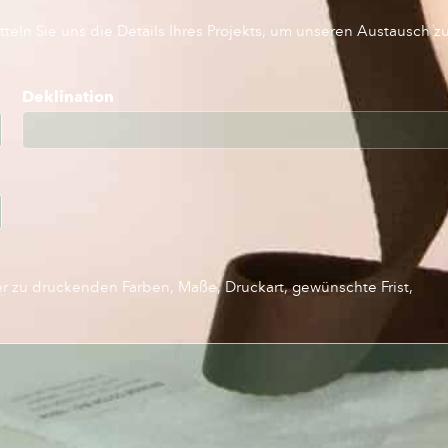
teln Sie uns die Details Ihres Projekts, um unseren Austausch z
Deklination
er zu druckenden Farben, Maße, Druckart, gewünschte Frist,