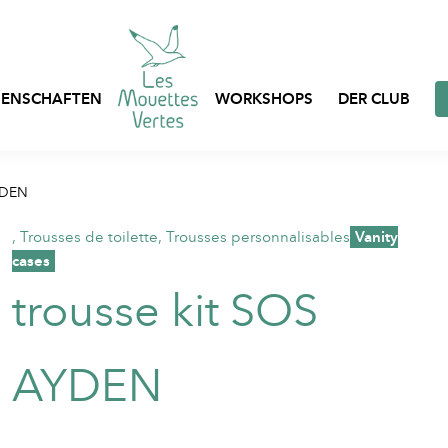
ENSCHAFTEN
WORKSHOPS
DER CLUB
Express-Anpassung
YDEN
Taschen, Netze und B
Prêt-à-porter
auf Lager
,
Trousses de toilette
,
Trousses personnalisables
,
Vanity
cases
Individuell gestaltbar
Berufskleidung
Kleidung auf Lager
trousse kit SOS
Textilverpackungen
AYDEN