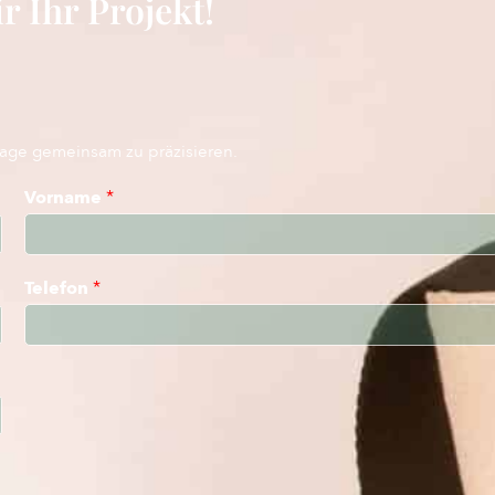
r Ihr Projekt!
rage gemeinsam zu präzisieren.
Vorname
*
Telefon
*