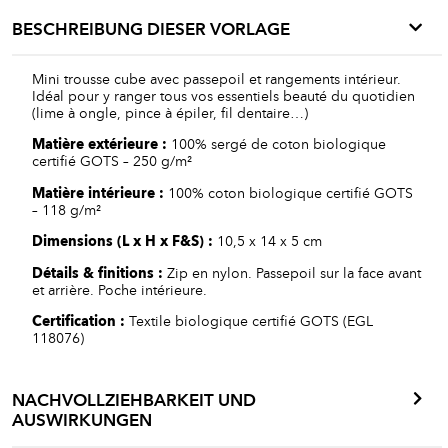
BESCHREIBUNG DIESER VORLAGE
Mini trousse cube avec passepoil et rangements intérieur.
Idéal pour y ranger tous vos essentiels beauté du quotidien
(lime à ongle, pince à épiler, fil dentaire…)
Matière
extérieure
:
100% sergé de coton biologique
certifié GOTS – 250 g/m²
Matière
intérieure
:
100% coton biologique certifié GOTS
– 118 g/m²
Dimensions (L x H x F&S
) :
10,5 x 14 x 5 cm
Détails
&
finitions
:
Zip en nylon. Passepoil sur la face avant
et arrière. Poche intérieure.
Certification :
Textile biologique certifié GOTS (EGL
118076)
NACHVOLLZIEHBARKEIT UND
AUSWIRKUNGEN