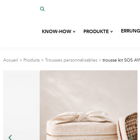
^
^
ERRUNG
KNOW-HOW
PRODUKTE
Unsere Geschichte
Maßgeschneiderte Entwicklung
Unser Fachwissen
Accueil
>
Produits
>
Trousses personnalisables
>
trousse kit SOS A
Taschen
Unsere Verpflichtungen
Unsere umweltfreundlichen Materialien
Etuis
Blog
Zubehör für Hygiene und
Schönheit