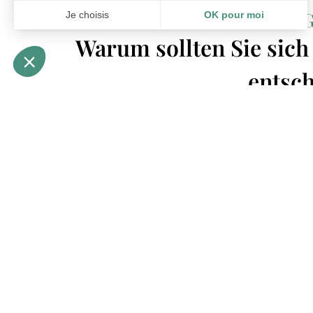
UNSERE 
Warum sollten Sie sich
entsc
ZERTIFIZIERUNGEN
NACHVOLLZIEHBARKEIT
UND AUSWIRKUNGEN
Impact Company - B Corp
Bio-Textilien - GOTS
Nachvollziehbarkeit und
Recycelte Textilien - GRS
Messung der Auswirkungen
jedes Produkts. Einhaltung
Ihrer Umweltanzeige.