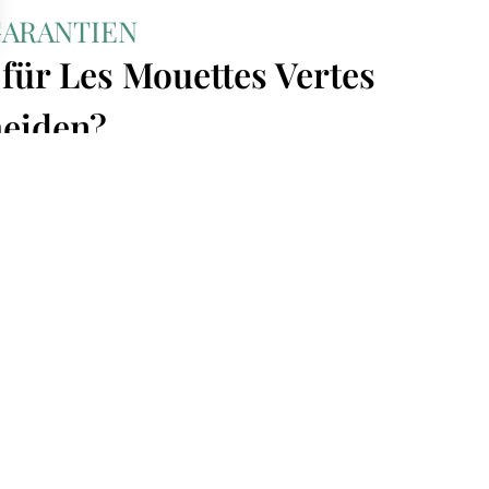
GARANTIEN
 für Les Mouettes Vertes
heiden?
LOGISTIK
STEUERUNG VON A BIS
Z
Ein engagiertes Team und ein
Netzwerk von Logistikpartnern
Ein engagierter Projektmanager
stellen sicher, dass Ihre
und eine schlüsselfertige
Lieferungen weltweit und
Betreuung während des
termingerecht erfolgen.
gesamten Projekts:
Produktentwicklung -
Modellbau - Beschaffung -
Prototyping - Herstellung -