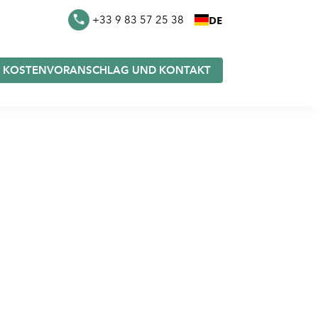
DE
+33 9 83 57 25 38
KOSTENVORANSCHLAG UND KONTAKT
eutel
Furoshiki auf Lager
e