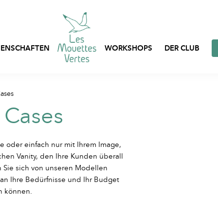
ENSCHAFTEN
WORKSHOPS
DER CLUB
Express-Anpassung
Cases
Taschen, Netze und B
Prêt-à-porter
y Cases
auf Lager
Individuell gestaltbar
Berufskleidung
Kleidung auf Lager
e oder einfach nur mit Ihrem Image,
chen Vanity, den Ihre Kunden überall
Textilverpackungen
 Sie sich von unseren Modellen
 an Ihre Bedürfnisse und Ihr Budget
n können.