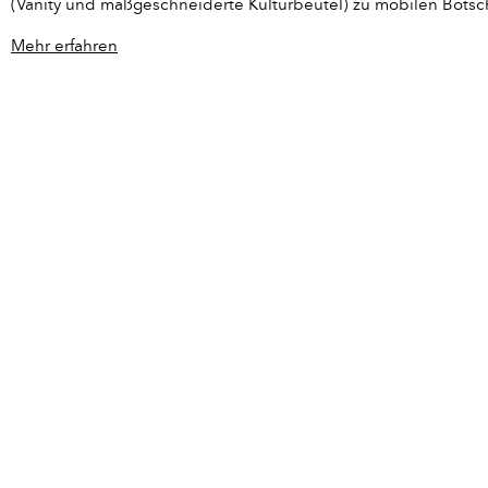
(Vanity und
maßgeschneiderte Kulturbeutel
) zu mobilen Botsc
Mehr erfahren