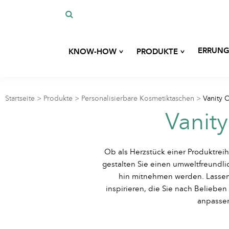
^
^
ERRUNG
KNOW-HOW
PRODUKTE
Unsere Geschichte
Maßgeschneiderte Entwicklung
Unser Fachwissen
Startseite
>
Produkte
>
Personalisierbare Kosmetiktaschen
>
Vanity 
Taschen
Vanit
Unsere Verpflichtungen
Unsere umweltfreundlichen Materialien
Etuis
Blog
Ob als Herzstück einer Produktreih
gestalten Sie einen umweltfreundli
Zubehör für Hygiene und
hin mitnehmen werden. Lassen
Schönheit
inspirieren, die Sie nach Belieben
anpasse