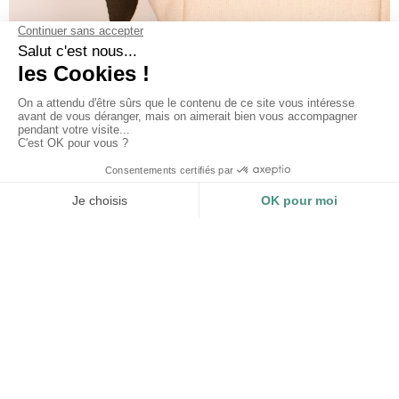
HERSTELLER VON ÖKOLOGISCHEN UND
NACHHALTIGEN MODETASCHEN SEIT 2005
Willkommen bei Les Mouettes Vertes, wo
Inspiration auf Kreativität trifft, um einzigartige
und umweltfreundliche Kollektionen von
modischen Taschen, Einkaufstaschen und
Reisegepäck zu schaffen. Wenn Sie auf der