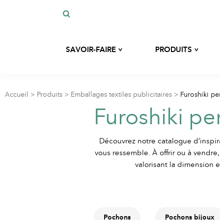
^
^
SAVOIR-FAIRE
PRODUITS
Notre histoire
Développement sur-mesure
Notre expertise
Accueil
>
Produits
>
Emballages textiles publicitaires
>
Furoshiki pe
Sacs
Furoshiki pe
Nos engagements
Nos matières éco-responsables
Trousses
Découvrez notre catalogue d’inspira
Blog
vous ressemble. À offrir ou à vendre, 
Accessoires hygiène et
valorisant la dimension
beauté
Pochons
Pochons bijoux