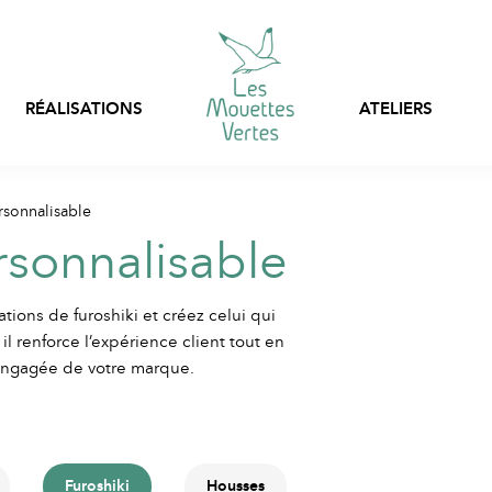
RÉALISATIONS
ATELIERS
Personnalisation express
rsonnalisable
Sacs, filets et pochon
Prêt-à-porter
rsonnalisable
stock
Vêtements en stock
Vêtements professionnels
tions de furoshiki et créez celui qui
personnalisables
il renforce l’expérience client tout en
 engagée de votre marque.
Emballages textiles
Furoshiki
Housses