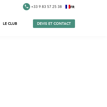
FR
+33 9 83 57 25 38
LE CLUB
DEVIS ET CONTACT
s en
Furoshiki en stock