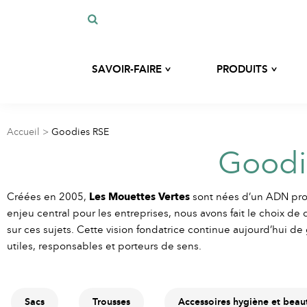
^
^
SAVOIR-FAIRE
PRODUITS
Notre histoire
Développement sur-mesure
Notre expertise
Accueil
>
Goodies RSE
Sacs
Goodi
Nos engagements
Nos matières éco-responsables
Trousses
Créées en 2005,
Les Mouettes Vertes
sont nées d’un ADN pro
Blog
enjeu central pour les entreprises, nous avons fait le choix d
Accessoires hygiène et
sur ces sujets. Cette vision fondatrice continue aujourd’hui d
beauté
utiles, responsables et porteurs de sens.
Sacs
Trousses
Accessoires hygiène et beau