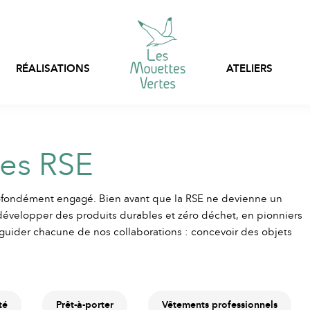
RÉALISATIONS
ATELIERS
Personnalisation express
Sacs, filets et pochon
Prêt-à-porter
es RSE
stock
Vêtements en stock
Vêtements professionnels
fondément engagé. Bien avant que la RSE ne devienne un
personnalisables
e développer des produits durables et zéro déchet, en pionniers
e guider chacune de nos collaborations : concevoir des objets
Emballages textiles
té
Prêt-à-porter
Vêtements professionnels