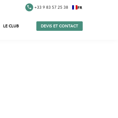
FR
+33 9 83 57 25 38
LE CLUB
DEVIS ET CONTACT
s en
Furoshiki en stock